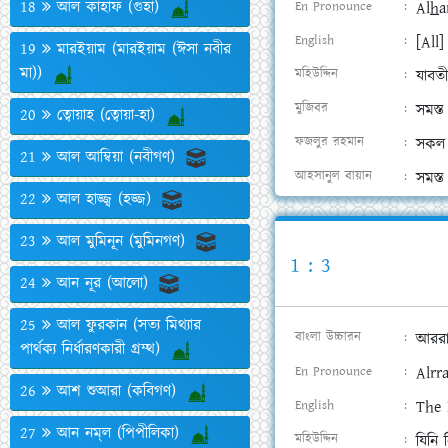
18
আল কাহাফ (গুহা)
En Pronounce
Al
h
a
English
[All
19
মারইয়াম (মারইয়াম (ঈসা নবীর
মা))
মহিউদ্দিন
যাবতী
মুজিবর
সমস্ত
20
ত্বোয়াহ (ত্বোয়া-হা)
ফজলুর রহমান
সকল প
21
আল আম্বিয়া (নবীগণ)
আহসানুল বায়ান
সমস্ত
22
আল হাজ্জ্ব (হজ্জ)
23
আল মুমিনূন (মুমিনগণ)
1 : 3
24
আন নূর (আলো)
25
আল ফুরকান (সত্য মিথ্যার
বাংলা উচ্চারন
আররা
পার্থক্য নির্ধারণকারী গ্রম্থ)
En Pronounce
A
l
rr
26
আশ শুআরা (কবিগণ)
English
The 
27
আন নম্‌ল (পিপীলিকা)
মহিউদ্দিন
যিনি 