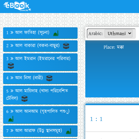
1
আল ফাতিহা (সূচনা)
Arabic:
2
আল বাকারা (বকনা-বাছুর)
Place: মক্কা
3
আল ইমরান (ইমরানের পরিবার)
4
আন নিসা (নারী)
5
আল মায়িদাহ (খাদ্য পরিবেশিত
টেবিল)
6
আল আনআম (গৃহপালিত পশু)
1 : 1
7
আল আরাফ (উচু স্থানসমূহ)