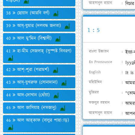
দাঁড়ানো)
আহসানুল বায়ান
বিচা
38
ছোয়াদ (আরবি বর্ণ)
39
আয্‌-যুমার (দলবদ্ধ জনতা)
1 : 5
40
আল মু'মিন (বিশ্বাসী)
41
হা-মীম সেজদাহ্ (সুস্পষ্ট বিবরণ)
বাংলা উচ্চারন
ইয়্যা
En Pronounce
Iyy
a
42
আশ্‌-শূরা (পরামর্শ)
English
It i
43
আয্‌-যুখরুফ (সোনাদানা)
মহিউদ্দিন
আমরা 
মুজিবর
“তো
44
আদ-দোখান (ধোঁয়া)
ফজলুর রহমান
আমরা
45
আল জাসিয়াহ (নতজানু)
আহসানুল বায়ান
আপনা
46
আল আহ্‌কাফ (বালুর পাহাড়)