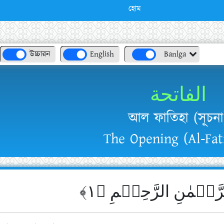
হোম
উচ্চারন
English
Banlga
الفاتحة
আল ফাতিহা (সূচনা
The Opening (Al-Fat
رَّحۡمٰنِ الرَّحِیۡمِ ﴿۱