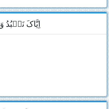
اِیَّاکَ نَعۡبُدُ ﴾