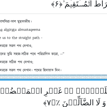
ِرَاطَ الۡمُسۡتَقِیۡمَ ۙ﴿۶
নাসসিরা-তাল মুছতাকীম।
n
a
a
l
ss
ir
at
a almustaqeem
a
e us to the straight path -
েরকে সরল পথ দেখাও,
দের তুমি সহজ-সঠিক পথে পরিচালিত করো, --”
েরকে সঠিক পথ দেখাও;
েরকে সরল পথ দেখান। পথের হিদায়াত দিন।
َ عَلَیۡہِمۡ ۬ۙ غَیۡرِ الۡمَغۡضُوۡ
لَا الضَّآلِّیۡنَ ٪﴿۷