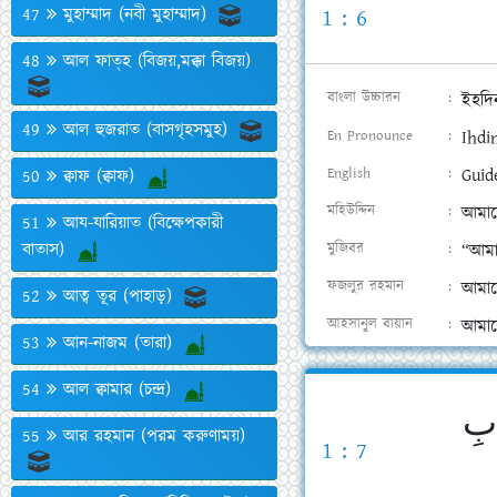
47
মুহাম্মাদ (নবী মুহাম্মাদ)
1 : 6
48
আল ফাত্‌হ (বিজয়,মক্কা বিজয়)
বাংলা উচ্চারন
ইহদি
49
আল হুজরাত (বাসগৃহসমুহ)
En Pronounce
Ihdi
English
Guid
50
ক্বাফ (ক্বাফ)
মহিউদ্দিন
আমাদ
51
আয-যারিয়াত (বিক্ষেপকারী
বাতাস)
মুজিবর
“আমা
ফজলুর রহমান
আমাদ
52
আত্ব তূর (পাহাড়)
আহসানুল বায়ান
আমাদ
53
আন-নাজম (তারা)
54
আল ক্বামার (চন্দ্র)
بِ
55
আর রহমান (পরম করুণাময়)
1 : 7