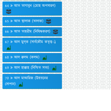
64
আত তাগাবুন (মোহ অপসারণ)
65
আত ত্বালাক (তালাক)
66
আত তাহরীম (নিষিদ্ধকরণ)
67
আল মুল্‌ক (সার্বভৌম কতৃত্ব)
68
আল ক্বলম (কলম)
69
আল হাক্কাহ (নিশ্চিত সত্য)
70
আল মাআরিজ (উন্নয়নের
সোপান)
71
নূহ (নবী নূহ)
72
আল জ্বিন (জ্বিন সম্প্রদায়)