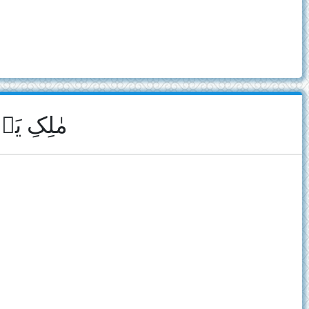
مٰلِکِ یَ﴾