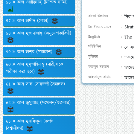
56
আল ওয়াক্বিয়াহ্‌ (নিশ্চিত ঘটনা)
বাংলা উচ্চারন
সিরা-
57
আল হাদীদ (লোহা)
En Pronounce
S
ir
at
58
আল মুজাদালাহ্‌ (অনুযোগকারিণী)
English
The 
মহিউদ্দিন
সে স
59
আল হাশ্‌র (সমাবেশ)
মুজিবর
“তাদে
60
আল মুম্‌তাহিনাহ্‌ (নারী,যাকে
ফজলুর রহমান
তাদে
পরীক্ষা করা হবে)
আহসানুল বায়ান
তাদে
61
আস সাফ (সারবন্দী সৈন্যদল)
62
আল জুমুআহ (সম্মেলন/শুক্রবার)
63
আল মুনাফিকূন (কপট
বিশ্বাসীগণ)