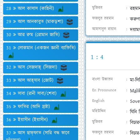
28
আল কাসাস (কাহিনী)
মুজিবর
রহমা
ফজলুর রহমান
করুণা
29
আল আনকাবুত (মাকড়শা)
আহসানুল বায়ান
দয়াম
30
আর রুম (রোমান জাতি)
31
লোকমান (একজন জ্ঞানী ব্যাক্তি)
1 : 4
32
আস সেজদাহ্‌ (সিজদা)
বাংলা উচ্চারন
মা-লি
33
আল আহ্‌যাব (জোট)
En Pronounce
M
a
l
34
সাবা (রানী সাবা/শেবা)
English
Sove
35
ফাতির (আদি স্রষ্টা)
মহিউদ্দিন
যিনি 
36
ইয়াসীন (ইয়াসীন)
মুজিবর
বিচা
37
আস ছাফ্‌ফাত (সারি বদ্ধ ভাবে
ফজলুর রহমান
বিচার