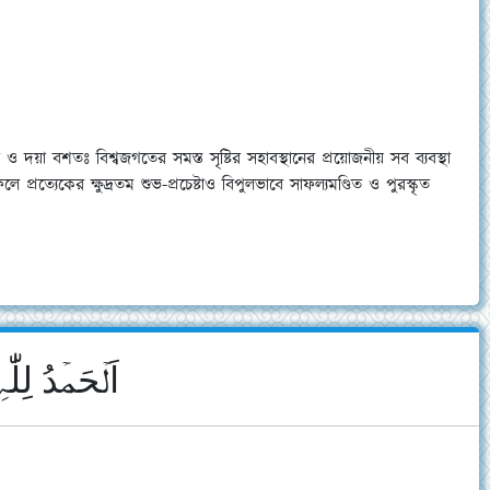
দয়া বশতঃ বিশ্বজগতের সমস্ত সৃষ্টির সহাবস্থানের প্রয়োজনীয় সব ব্যবস্থা
রত্যেকের ক্ষুদ্রতম শুভ-প্রচেষ্টাও বিপুলভাবে সাফল্যমণ্ডিত ও পুরস্কৃত
اَلۡحَمۡدُ لِلّ﴾