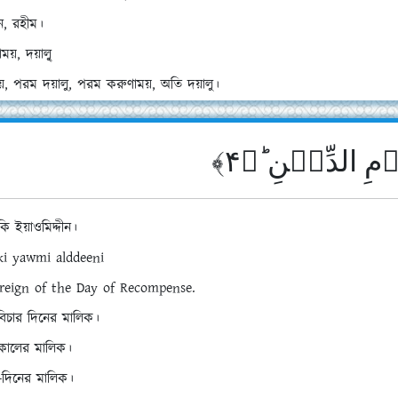
ন, রহীম।
ময়, দয়ালু্
য়, পরম দয়ালু, পরম করুণাময়, অতি দয়ালু।
وۡمِ الدِّیۡنِ ؕ﴿۴
কি ইয়াওমিদ্দীন।
iki yawmi a
l
ddeen
i
reign of the Day of Recompense.
বিচার দিনের মালিক।
রকালের মালিক।
-দিনের মালিক।