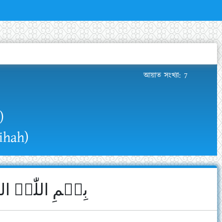
×
আয়াত সংখ্যা: 7
)
ihah)
بِسۡمِ اللّٰہِ ال﴾