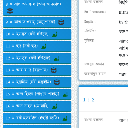
বাংলা উচ্চারন
বিছমি
8
আল আনফাল (আল আনফাল)
En Pronounce
Bism
9
আত তাওবাহ্ (অনুশোচনা)
English
In t
মহিউদ্দিন
শুরু
10
ইউনুস (নবী ইউনুস)
মুজিবর
আল্লা
11
হুদ (নবী হুদ)
অগ্রি
হয়ে 
12
ইউসুফ (নবী ইউসুফ)
ফজলুর রহমান
করুণ
13
আর রা'দ (বজ্রপাত)
আহসানুল বায়ান
পরম 
14
ইব্রাহীম (নবী ইব্রাহীম)
15
আল হিজর (পাথুরে পাহাড়)
1 : 2
16
আন নাহল (মৌমাছি)
17
বনী-ইসরাঈল (ইহুদী জাতি)
বাংলা উচ্চারন
আল হা