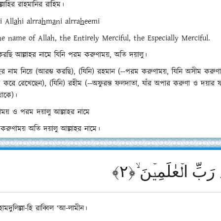
ল্লাহির রাহমানির রাহিম।
i All
a
hi a
l
rra
h
m
a
ni a
l
rra
h
eem
i
he name of Allah, the Entirely Merciful, the Especially Merciful.
 করছি আল্লাহর নামে যিনি পরম করুণাময়, অতি দয়ালু।
হর নাম নিয়ে (আরম্ভ করছি), (যিনি) রহমান (--পরম করুণাময়, যিনি অসীম করুণা ও 
ম করে রেখেছেন), (যিনি) রহীম (--অফুরন্ত ফলদাতা, যাঁর অপার করুণা ও দয়ার ফলে প্
থাকে)।
াময় ও পরম দয়ালু আল্লাহর নামে
করুণাময় অতি দয়ালু আল্লাহর নামে।
ٰہِ رَبِّ الۡعٰلَمِیۡنَ ۙ﴿۲
মদুলিল্লা-হি রাব্বিল ‘আ-লামীন।