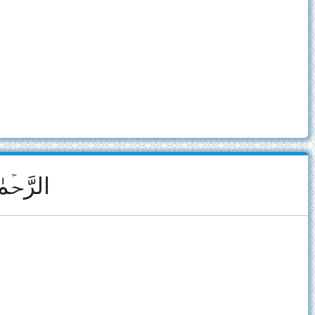
الرَّحۡم﴾