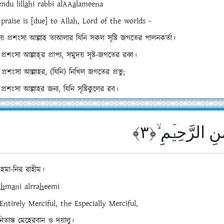
mdu lill
a
hi rabbi alAA
a
lameen
a
] praise is [due] to Allah, Lord of the worlds -
য় প্রশংসা আল্লাহ তাআলার যিনি সকল সৃষ্টি জগতের পালনকর্তা।
 প্রশংসা আল্লাহ্‌র প্রাপ্য, সমুদয় সৃষ্ট-জগতের রব্ব।
্রশংসা আল্লাহর, (যিনি) নিখিল জগতের প্রভু;
 প্রশংসা আল্লাহর জন্য, যিনি সৃষ্টিকুলের রব।
ٰنِ الرَّحِیۡمِ ۙ﴿۳
হমা-নির রাহীম।
a
h
m
a
ni a
l
rra
h
eem
i
Entirely Merciful, the Especially Merciful,
নিতান্ত মেহেরবান ও দয়ালু।