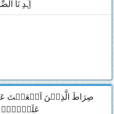
اِہۡدِ نَا الصّ﴾
صِرَاطَ الَّذِیۡنَ اَنۡعَمۡت
عَلَیۡہِمۡ وَ ﴾