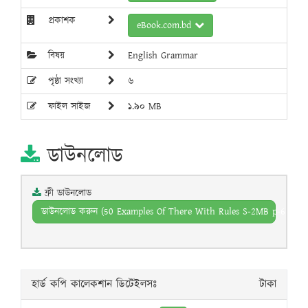
প্রকাশক
eBook.com.bd
বিষয়
English Grammar
পৃষ্ঠা সংখ্যা
৬
ফাইল সাইজ
১.৯০ MB
ডাউনলোড
ফ্রী ডাউনলোড
ডাউনলোড করুন (50 Examples Of There With Rules S-2MB p-6 .pdf)
হার্ড কপি কালেকশান ডিটেইলসঃ
টাকা