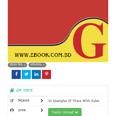
বইয়ের ভিউ: 0
ডাউনলোড: 0
এক নজরে
শিরোনাম
50 Examples Of There With Rules
লেখক
Tanbir Ahmad