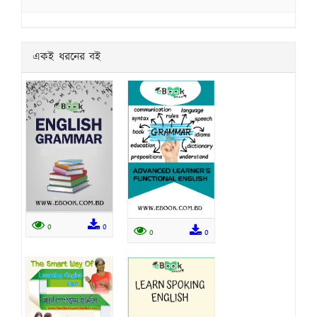
একই ধরনের বই
0
0
0
0