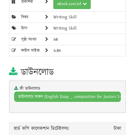
প্রকাশক
eBook.com.bd
বিষয়
Writing Skill
ট্যাগ
Writing Skill
পৃষ্ঠা সংখ্যা
৬৪
ফাইল সাইজ
৬.৪৮
ডাউনলোড
ফ্রী ডাউনলোড
ডাউনলোড করুন (English Essay _ composition for Juniors S-7MB p-6
হার্ড কপি কালেকশান ডিটেইলসঃ
টাকা