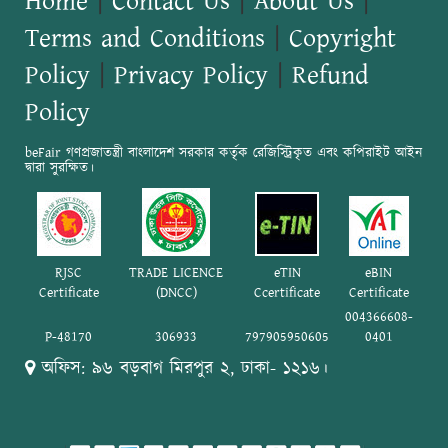
Home
|
Contact Us
|
About Us
|
Terms and Conditions
|
Copyright
Policy
|
Privacy Policy
|
Refund
Policy
beFair গণপ্রজাতন্ত্রী বাংলাদেশ সরকার কর্তৃক রেজিস্ট্রিকৃত এবং কপিরাইট আইন
দ্বারা সুরক্ষিত।
RJSC
TRADE LICENCE
eTIN
eBIN
Certificate
(DNCC)
Ccertificate
Certificate
004366608-
P-48170
306933
797905950605
0401
অফিস: ৯৬ বড়বাগ মিরপুর ২, ঢাকা- ১২১৬।