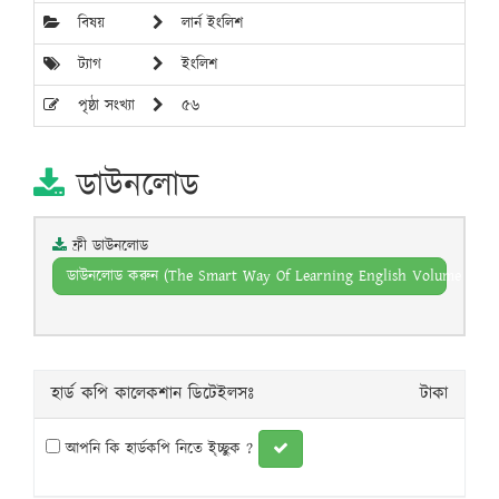
বিষয়
লার্ন ইংলিশ
ট্যাগ
ইংলিশ
পৃষ্ঠা সংখ্যা
৫৬
ডাউনলোড
ফ্রী ডাউনলোড
ডাউনলোড করুন (The Smart Way Of Learning English Volume 2 S-1
হার্ড কপি কালেকশান ডিটেইলসঃ
টাকা
আপনি কি হার্ডকপি নিতে ই্চ্ছুক ?