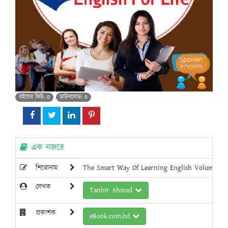
বইয়ের ভিউ: 0
ডাউনলোড: 0
এক নজরে
শিরোনাম
The Smart Way Of Learning English Volume
লেখক
Tanbir Ahmad
প্রকাশক
eBook.com.bd