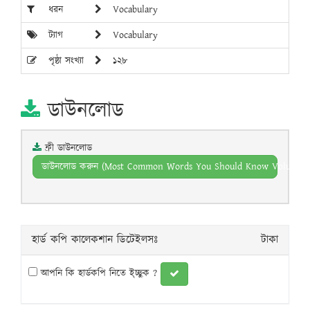
ধরন
Vocabulary
ট্যাগ
Vocabulary
পৃষ্ঠা সংখ্যা
১২৮
ডাউনলোড
ফ্রী ডাউনলোড
ডাউনলোড করুন (Most Common Words You Should Know Volume 05
হার্ড কপি কালেকশান ডিটেইলসঃ
টাকা
আপনি কি হার্ডকপি নিতে ই্চ্ছুক ?