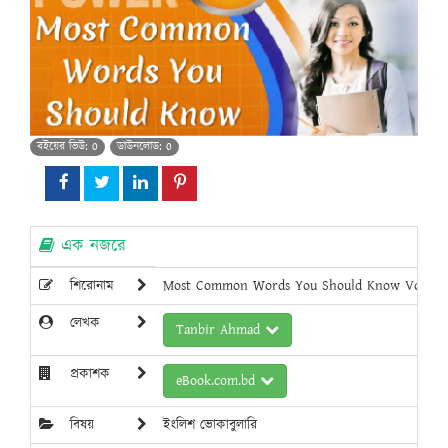
বইয়ের ভিউ: 0
ডাউনলোড: 0
এক নজরে
শিরোনাম
Most Common Words You Should Know Volume
লেখক
Tanbir Ahmad
প্রকাশক
eBook.com.bd
বিষয়
ইংলিশ ভোকাবুলারি