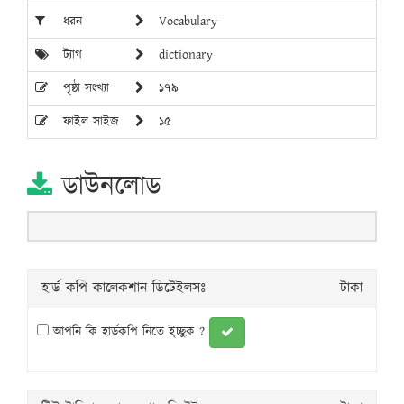
ধরন
Vocabulary
ট্যাগ
dictionary
পৃষ্ঠা সংখ্যা
১৭৯
ফাইল সাইজ
১৫
ডাউনলোড
হার্ড কপি কালেকশান ডিটেইলসঃ
টাকা
আপনি কি হার্ডকপি নিতে ই্চ্ছুক ?