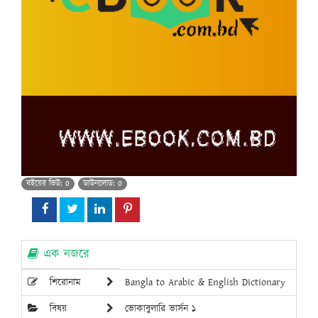
বইয়ের ভিউ: 0
ডাউনলোড: 0
এক নজরে
শিরোনাম
Bangla to Arabic & English Dictionary
বিষয়
ভোকাবুলারি ভার্সন ১