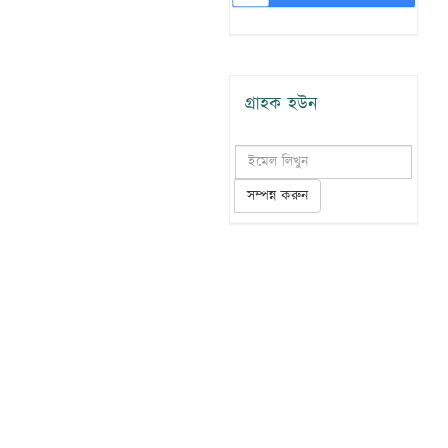
গ্রাহক হউন
সম্পন্ন করুন