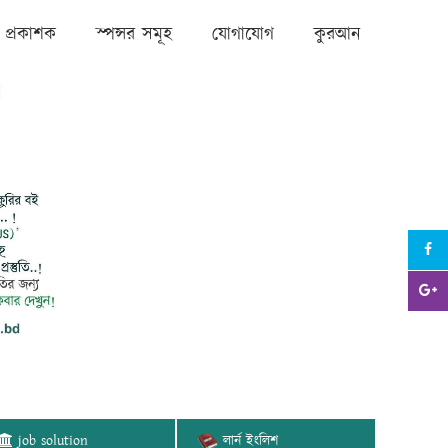
প্রকাশক
স্পন্সর সমূহ
যোগাযোগ
কুরআন
job solution
লার্ন ইংলিশ