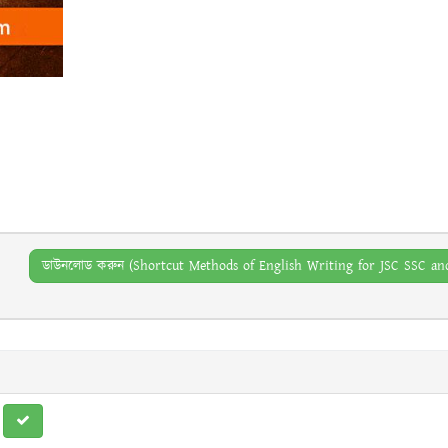
ডাউনলোড করুন (Shortcut Methods of English Writing for JSC SSC a