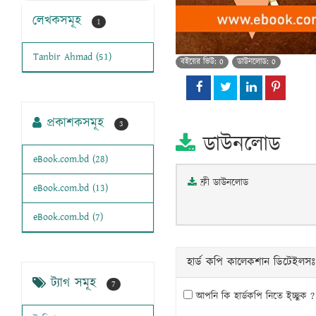
লেখকসমূহ
1
Tanbir Ahmad (51)
বইয়ের ভিউ: 0
ডাউনলোড: 0
প্রকাশকসমূহ
3
ডাউনলোড
eBook.com.bd (28)
ফ্রী ডাউনলোড
eBook.com.bd (13)
eBook.com.bd (7)
হার্ড কপি কালেকশান ডিটেইলসঃ
ট্যাগ সমূহ
7
আপনি কি হার্ডকপি নিতে ই্চ্ছুক ?