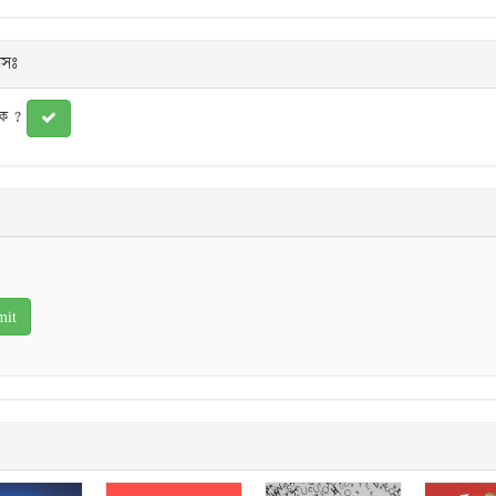
লসঃ
ুক ?
s
tars