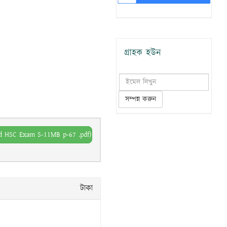
গ্রাহক হউন
সম্পন্ন করুন
nd HSC Exam S-11MB p-67 .pdf)
টাকা