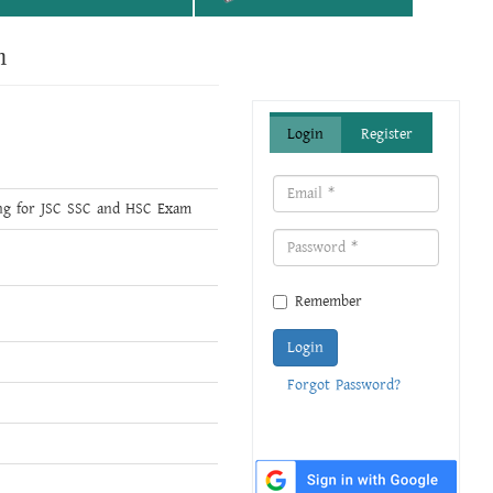
m
Login
Register
ing for JSC SSC and HSC Exam
Remember
Login
Forgot Password?