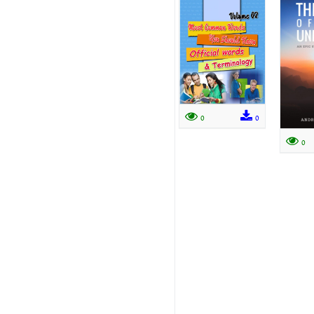
0
0
0