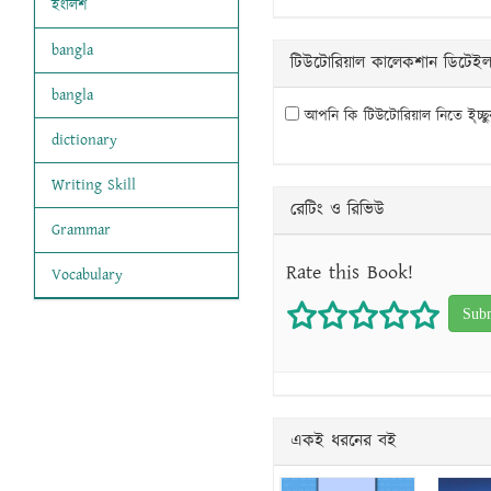
ইংলিশ
bangla
টিউটোরিয়াল কালেকশান ডিটেই
bangla
আপনি কি টিউটোরিয়াল নিতে ই্চ্ছ
dictionary
Writing Skill
রেটিং ও রিভিউ
Grammar
Rate this Book!
Vocabulary
1 star
2 stars
3 stars
4 star
5 s
একই ধরনের বই