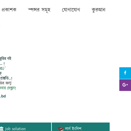
প্রকাশক
স্পন্সর সমূহ
যোগাযোগ
কুরআন
job solution
লার্ন ইংলিশ